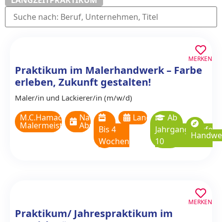
MERKEN
Praktikum im Malerhandwerk – Farbe
erleben, Zukunft gestalten!
Maler/in und Lackierer/in (m/w/d)
M.C.Hamacher
Nach
Langzeitpraktikum
Ab
Malermeisterbetrieb
Absprache
Bis 4
Jahrgangsstufe
Handwe
Wochen
10
MERKEN
Praktikum/ Jahrespraktikum im