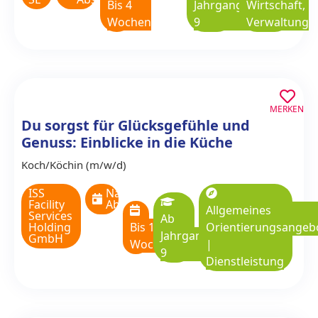
Bis 4
Jahrgangsstufe
Wirtschaft,
Wochen
9
Verwaltung
MERKEN
Du sorgst für Glücksgefühle und
Genuss: Einblicke in die Küche
Koch/Köchin (m/w/d)
ISS
Nach
Facility
Absprache
Allgemeines
Services
Ab
Holding
Bis 1
Orientierungsangeb
Jahrgangsstufe
GmbH
Woche
|
9
Dienstleistung