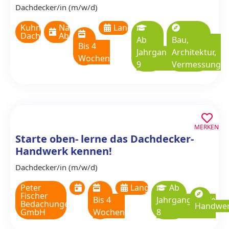
Dachdecker/in (m/w/d)
Kuhn
Nach
Langzeitpraktikum
Dachtechnik
Absprache
Ab
Bau,
Bis 4
Jahrgangsstufe
Architektur,
Wochen
9
Vermessung
MERKEN
Starte oben- lerne das Dachdecker-
Handwerk kennen!
Dachdecker/in (m/w/d)
Peter
sofort!
Langzeitpraktikum
Ab
Fischer
Bis 4
Jahrgangsstufe
Bedachungen
Handwe
GmbH
Wochen
8