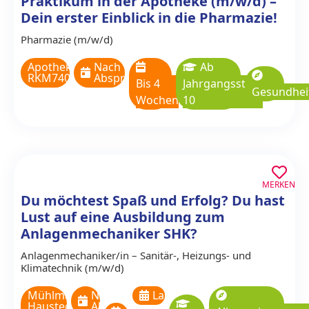
Praktikum in der Apotheke (m/w/d) –
Dein erster Einblick in die Pharmazie!
Pharmazie (m/w/d)
Apotheke
Nach
Ab
RKM740
Absprache
Bis 4
Jahrgangsstufe
Gesundhei
Wochen
10
MERKEN
Du möchtest Spaß und Erfolg? Du hast
Lust auf eine Ausbildung zum
Anlagenmechaniker SHK?
Anlagenmechaniker/in – Sanitär-, Heizungs- und
Klimatechnik (m/w/d)
Mühlmann
Nach
Langzeitpraktikum
Haustechnik
Absprache