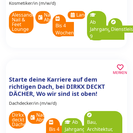
Kosmetiker/in (m/w/d)
Alessandro
Nach
Langzeitpraktikum
Nail &
Absprache
Ab
Feet
Bis 4
Lounge
Jahrgangsstufe
Dienstlei
Wochen
9
MERKEN
Starte deine Karriere auf dem
richtigen Dach, bei DIRKX DECKT
DÄCHER, Wo wir sind ist oben!
Dachdecker/in (m/w/d)
Dirkx
Nach
deckt
Absprache
Ab
Bau,
Dächer
Bis 4
Jahrgangsstufe
Architektur,