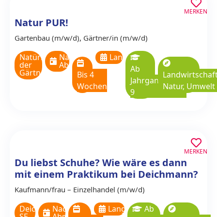
MERKEN
Natur PUR!
,
Gartenbau (m/w/d)
Gärtner/in (m/w/d)
Natürlich
Nach
Langzeitpraktikum
der
Absprache
Ab
Gärtner
Bis 4
Landwirtschaft
Jahrgangsstufe
Wochen
Natur, Umwelt
9
MERKEN
Du liebst Schuhe? Wie wäre es dann
mit einem Praktikum bei Deichmann?
Kaufmann/­frau – Einzelhandel (m/w/d)
Deichmann
Nach
Langzeitpraktikum
Ab
SE
Absprache