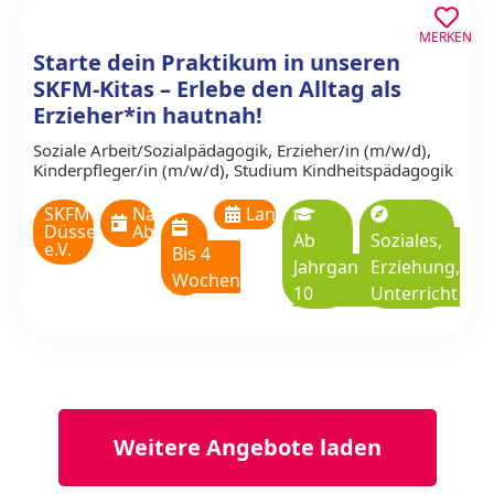
MERKEN
Starte dein Praktikum in unseren
SKFM-Kitas – Erlebe den Alltag als
Erzieher*in hautnah!
,
,
Soziale Arbeit/Sozialpädagogik
Erzieher/in (m/w/d)
,
Kinderpfleger/in (m/w/d)
Studium Kindheitspädagogik
SKFM
Nach
Langzeitpraktikum
Düsseldorf
Absprache
Ab
Soziales,
e.V.
Bis 4
Jahrgangsstufe
Erziehung,
Wochen
10
Unterricht
Weitere Angebote laden