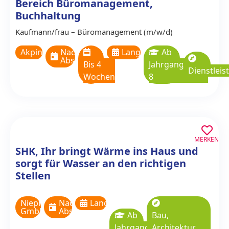
Bereich Büromanagement,
Buchhaltung
Kaufmann/­frau – Büromanagement (m/w/d)
Akpinar&Partner
Nach
Langzeitpraktikum
Ab
Absprache
Bis 4
Jahrgangsstufe
Dienstleis
Wochen
8
MERKEN
SHK, Ihr bringt Wärme ins Haus und
sorgt für Wasser an den richtigen
Stellen
Niepmann
Nach
Langzeitpraktikum
GmbH
Absprache
Ab
Bau,
Jahrgangsstufe
Architektur,