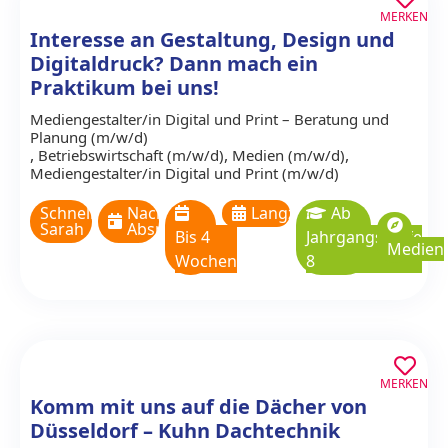
MERKEN
Interesse an Gestaltung, Design und
Digitaldruck? Dann mach ein
Praktikum bei uns!
Mediengestalter/in Digital und Print – Beratung und
Planung (m/w/d)
,
,
,
Betriebswirtschaft (m/w/d)
Medien (m/w/d)
Mediengestalter/in Digital und Print (m/w/d)
Schnelldruck
Nach
Langzeitpraktikum
Ab
Sarah
Absprache
Bis 4
Jahrgangsstufe
Medien
Wochen
8
MERKEN
Komm mit uns auf die Dächer von
Düsseldorf – Kuhn Dachtechnik