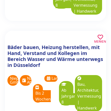
8
Vermessung
|
Handwerk
MERKEN
Bäder bauen, Heizung herstellen, mit
Hand, Verstand und Kollegen im
Bereich Wasser und Wärme unterwegs
in Düsseldorf
Niepmann
Nach
Langzeitpraktikum
GmbH
Absprache
Bau,
Ab
Architektur,
Bis 2
Jahrgangsstufe
Vermessung
Wochen
8
|
Handwerk