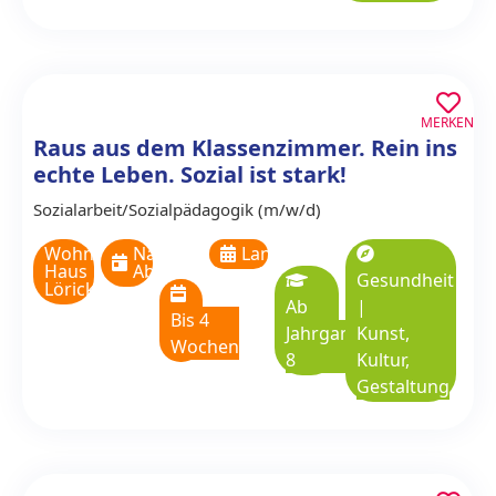
MERKEN
Raus aus dem Klassenzimmer. Rein ins
echte Leben. Sozial ist stark!
Sozialarbeit/Sozialpädagogik (m/w/d)
Wohnstift
Nach
Langzeitpraktikum
Haus
Absprache
Gesundheit
Lörick
Ab
|
Bis 4
Jahrgangsstufe
Kunst,
Wochen
8
Kultur,
Gestaltung