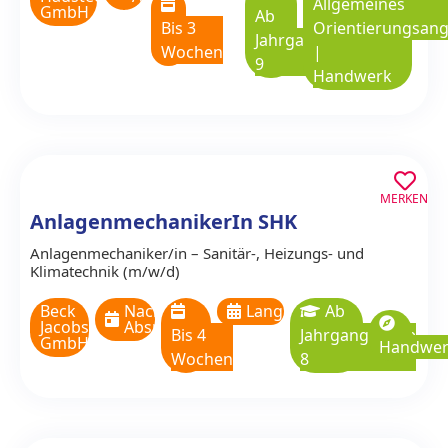
Allgemeines
GmbH
Ab
Bis 3
Orientierungsan
Jahrgangsstufe
Wochen
|
9
Handwerk
MERKEN
AnlagenmechanikerIn SHK
Anlagenmechaniker/in – Sanitär-, Heizungs- und
Klimatechnik (m/w/d)
Beck
Nach
Langzeitpraktikum
Ab
Jacobs
Absprache
Bis 4
Jahrgangsstufe
GmbH
Handwe
Wochen
8