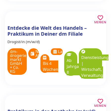
MERKEN
Entdecke die Welt des Handels –
Praktikum in Deiner dm Filiale
Drogist/in (m/w/d)
dm-
Nach
Langzeitpraktikum
drogerie
Absprache
Dienstleistung
markt
Ab
GmbH
Bis 4
|
Jahrgangsstufe
+ Co.
Wochen
Wirtschaft,
KG
8
Verwaltung
MERKEN