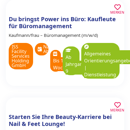
MERKEN
Du bringst Power ins Büro: Kaufleute
für Büromanagement
Kaufmann/­frau – Büromanagement (m/w/d)
ISS
Nach
Facility
Absprache
Allgemeines
Services
Ab
Holding
Bis 1
Orientierungsangeb
Jahrgangsstufe
GmbH
Woche
|
9
Dienstleistung
MERKEN
Starten Sie Ihre Beauty-Karriere bei
Nail & Feet Lounge!