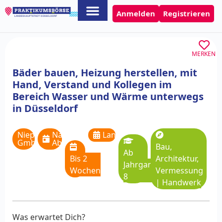
Anmelden
Registrieren
MERKEN
Bäder bauen, Heizung herstellen, mit
Hand, Verstand und Kollegen im
Bereich Wasser und Wärme unterwegs
in Düsseldorf
Niepmann
Nach
Langzeitpraktikum
GmbH
Absprache
Bau,
Ab
Bis 2
Architektur,
Jahrgangsstufe
Wochen
Vermessung
8
|
Handwerk
Was erwartet Dich?