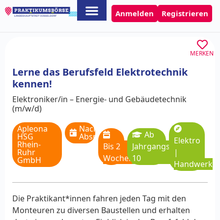
Anmelden
Registrieren
MERKEN
Lerne das Berufsfeld Elektrotechnik
kennen!
Elektroniker/in – Energie- und Gebäudetechnik
(m/w/d)
Apleona
Nach
Ab
HSG
Absprache
Elektro
Rhein-
Bis 2
Jahrgangsstufe
Ruhr
|
Wochen
10
GmbH
Handwerk
Die Praktikant*innen fahren jeden Tag mit den
Monteuren zu diversen Baustellen und erhalten