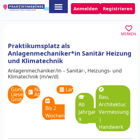
Anmelden
Registrieren
MERKEN
Praktikumsplatz als
Anlagenmechaniker*in Sanitär Heizung
und Klimatechnik
Anlagenmechaniker/in – Sanitär-, Heizungs- und
Klimatechnik (m/w/d)
Günter
Nach
Langzeitpraktikum
Liese
Absprache
Bau,
GmbH
Ab
Architektur,
Bis 2
Jahrgangsstufe
Vermessung
Wochen
9
|
Handwerk