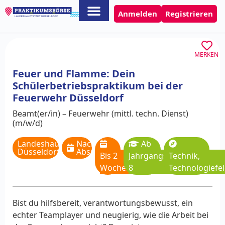
Anmelden
Registrieren
MERKEN
Feuer und Flamme: Dein
Schülerbetriebspraktikum bei der
Feuerwehr Düsseldorf
Beamt(er/in) – Feuerwehr (mittl. techn. Dienst)
(m/w/d)
Landeshauptstadt
Nach
Ab
Düsseldorf
Absprache
Bis 2
Jahrgangsstufe
Technik,
Wochen
8
Technologiefe
Bist du hilfsbereit, verantwortungsbewusst, ein
echter Teamplayer und neugierig, wie die Arbeit bei