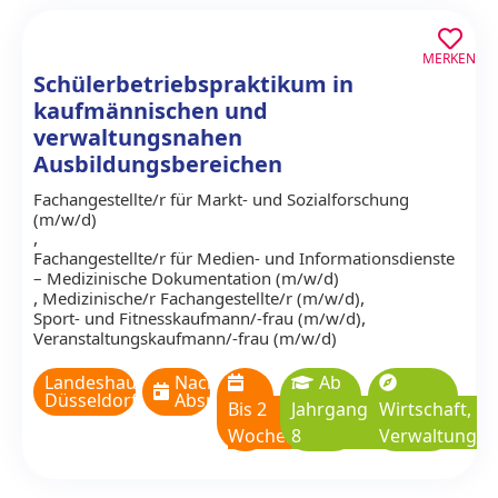
MERKEN
Schülerbetriebspraktikum in
kaufmännischen und
verwaltungsnahen
Ausbildungsbereichen
Fachangestellte/r für Markt- und Sozialforschung
(m/w/d)
,
Fachangestellte/r für Medien- und Informationsdienste
– Medizinische Dokumentation (m/w/d)
,
,
Medizinische/r Fachangestellte/r (m/w/d)
,
Sport- und Fitnesskaufmann/-frau (m/w/d)
Veranstaltungskaufmann/-frau (m/w/d)
Landeshauptstadt
Nach
Ab
Düsseldorf
Absprache
Bis 2
Jahrgangsstufe
Wirtschaft,
Wochen
8
Verwaltung