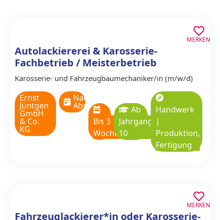
MERKEN
Autolackiererei & Karosserie-
Fachbetrieb / Meisterbetrieb
Karosserie- und Fahrzeugbaumechaniker/in (m/w/d)
Ernst
Nach
Jüntgen
Absprache
Ab
Handwerk
GmbH
& Co.
Bis 3
Jahrgangsstufe
|
KG
Wochen
10
Produktion,
Fertigung
MERKEN
Fahrzeuglackierer*in oder Karosserie-