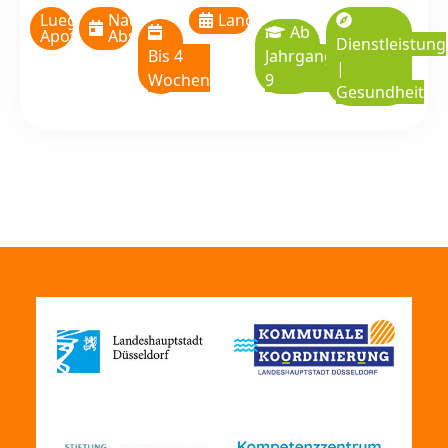
Lueg
Nach
Langzeitpraktikum
Ab
Apotheke
Absprache
Dienstleistung
Bis 4
Jahrgangsstufe
|
Wochen
9
Gesundheit