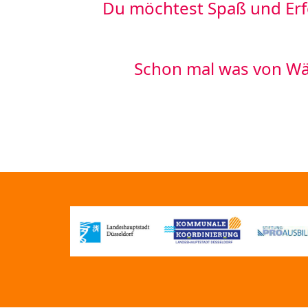
Du möchtest Spaß und Erf
Schon mal was von Wä