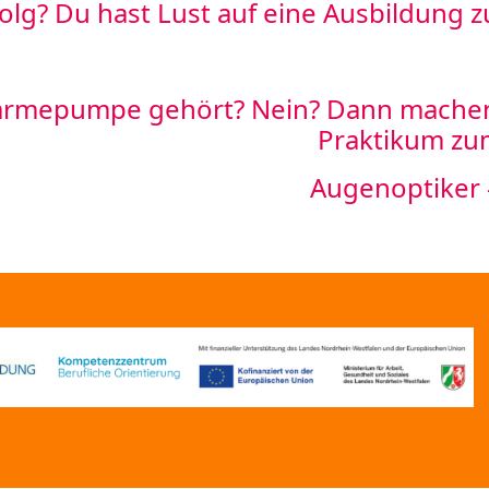
olg? Du hast Lust auf eine Ausbildung
rmepumpe gehört? Nein? Dann machen w
Praktikum zu
Augenoptiker –